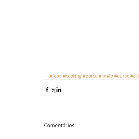
#food
#cooking
#porco
#limão
#duroc
#ca
Comentários