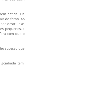
em batida. Ela 
ir do forno. Ao 
ão destruir as 
es pequenos, e 
fará com que o 
nho sucesso que 
goiabada tem. 