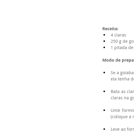
Receita:
4 claras
250 g de g
1 pitada de 
Modo de prepa
​ 
Se a goiaba
ela tenha d
Bata as cla
claras na 
Unte formi
(coloque a
Leve ao for