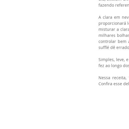
fazendo referenc
A clara em nev
proporcionará l
misturar a clar
milhares bolha
controlar bem 
sufflé dê errado
Simples, leve, 
fez ao longo do
Nessa receita
Confira esse del