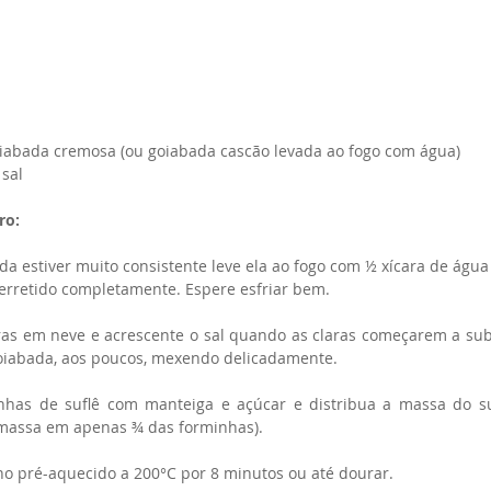
oiabada cremosa (ou goiabada cascão levada ao fogo com água)
sal 
ro:
da estiver muito consistente leve ela ao fogo com ½ xícara de água
erretido completamente. Espere esfriar bem.
ras em neve e acrescente o sal quando as claras começarem a subi
goiabada, aos poucos, mexendo delicadamente.
nhas de suflê com manteiga e açúcar e distribua a massa do su
 massa em apenas ¾ das forminhas).
no pré-aquecido a 200°C por 8 minutos ou até dourar.