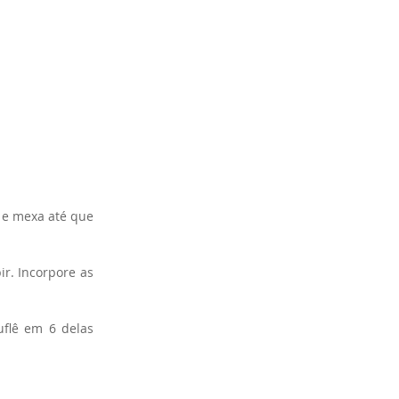
 e mexa até que 
r. Incorpore as 
flê em 6 delas 