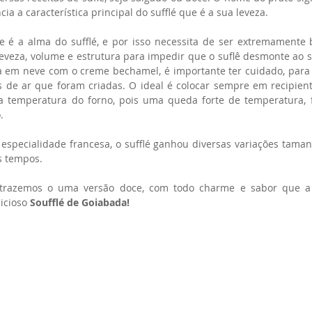
ia a característica principal do sufflé que é a sua leveza.
e é a alma do sufflé, e por isso necessita de ser extremamente b
eveza, volume e estrutura para impedir que o suflê desmonte ao sa
a em neve com o creme bechamel, é importante ter cuidado, para n
s de ar que foram criadas. O ideal é colocar sempre em recipient
a temperatura do forno, pois uma queda forte de temperatura, 
.
e especialidade francesa, o sufflé ganhou diversas variações tama
s tempos. 
, trazemos o uma versão doce, com todo charme e sabor que a 
icioso 
Soufflé de Goiabada!