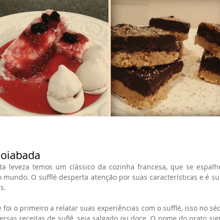
Goiabada
nta leveza temos um clássico da cozinha francesa, que se espal
o mundo. O sufflé desperta atenção por suas características e é su
s. 
foi o primeiro a relatar suas experiências com o sufflé, isso no séc
ersas receitas de suflê, seja salgado ou doce. O nome do prato signi