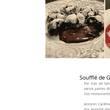
Soufflé de 
Por trás de ta
vários países d
nos restaurante
Antonin Carême 
dia, existem div