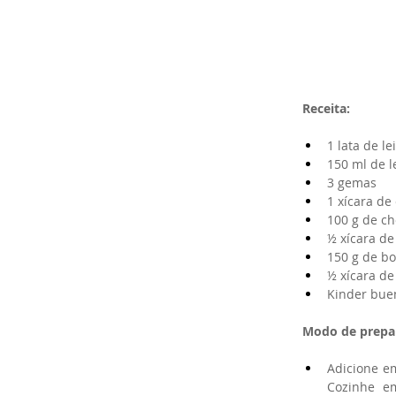
Receita:
1 lata de l
150 ml de l
3 gemas 
1 xícara de 
100 g de ch
½ xícara de
150 g de b
½ xícara de 
Kinder buen
Modo de prepa
Adicione em
Cozinhe em