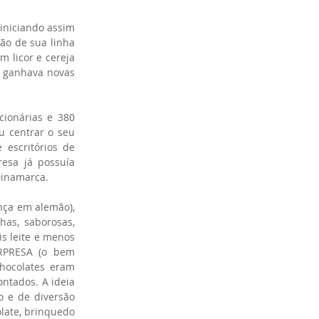
iniciando assim 
ão de sua linha 
licor e cereja 
 ganhava novas 
ionárias e 380 
 centrar o seu 
escritórios de 
sa já possuía 
 Dinamarca.
ça em alemão), 
as, saborosas, 
s leite e menos 
RPRESA (o bem 
hocolates eram 
tados. A ideia 
 e de diversão 
late, brinquedo 