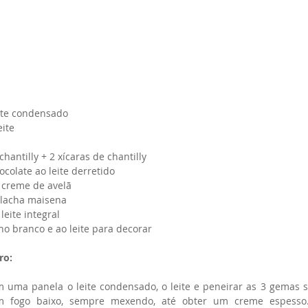
eite condensado
eite
chantilly + 2 xícaras de chantilly
ocolate ao leite derretido
 creme de avelã
olacha maisena
leite integral
o branco e ao leite para decorar
ro:
 uma panela o leite condensado, o leite e peneirar as 3 gemas so
 fogo baixo, sempre mexendo, até obter um creme espesso. D