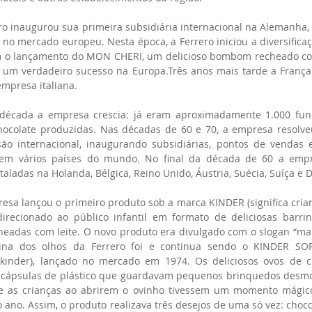
ro inaugurou sua primeira subsidiária internacional na Alemanha, 
no mercado europeu. Nesta época, a Ferrero iniciou a diversificaç
 o lançamento do MON CHERI, um delicioso bombom recheado com 
a um verdadeiro sucesso na Europa.Três anos mais tarde a França
empresa italiana. 
 década a empresa crescia: já eram aproximadamente 1.000 func
hocolate produzidas. Nas décadas de 60 e 70, a empresa resolveu
ão internacional, inaugurando subsidiárias, pontos de vendas e 
 em vários países do mundo. No final da década de 60 a empre
staladas na Holanda, Bélgica, Reino Unido, Áustria, Suécia, Suíça e
sa lançou o primeiro produto sob a marca KINDER (significa crian
irecionado ao público infantil em formato de deliciosas barrinh
cheadas com leite. O novo produto era divulgado com o slogan “mai
ina dos olhos da Ferrero foi e continua sendo o KINDER SO
kinder), lançado no mercado em 1974. Os deliciosos ovos de c
cápsulas de plástico que guardavam pequenos brinquedos desmon
ue as crianças ao abrirem o ovinho tivessem um momento mágico
o ano. Assim, o produto realizava três desejos de uma só vez: choco