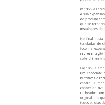
m 1956, a Ferre
a sua expansão 
de produto com
que se tornari
instalações da 
No final desta
toneladas de c
foco na expans
representação
subsidiárias in
Em 1968 a empre
um chocolate d
nutritivas e re
cacau”. A men
conhecido ovo 
recheados com 
original era q
todos os dias d