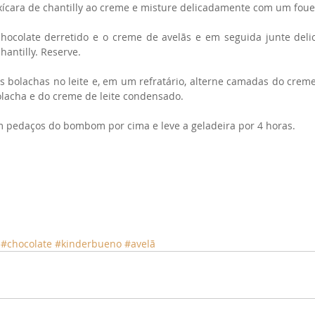
xícara de chantilly ao creme e misture delicadamente com um foue
chocolate derretido e o creme de avelãs e em seguida junte deli
hantilly. Reserve. 
 bolachas no leite e, em um refratário, alterne camadas do creme
olacha e do creme de leite condensado.
m pedaços do bombom por cima e leve a geladeira por 4 horas.
#chocolate
#kinderbueno
#avelã