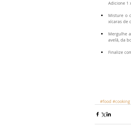
Adicione 1 
Misture o 
xícaras de c
Mergulhe as
avelã, da b
Finalize co
#food
#cooking