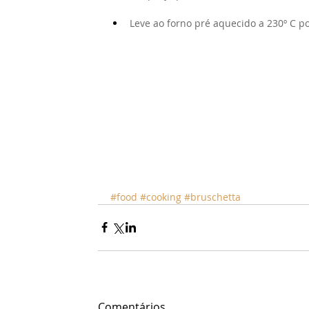
Leve ao forno pré aquecido a 230º C po
#food
#cooking
#bruschetta
Comentários